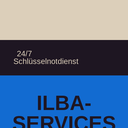
24/7
Schlüsselnotdienst
ILBA-
SERVICES