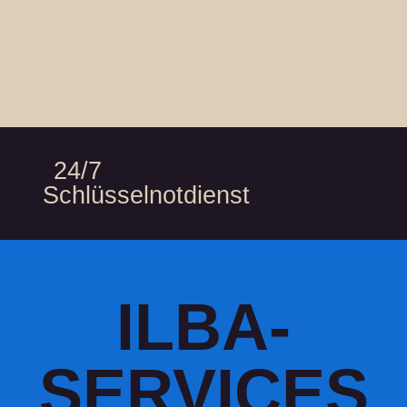
24/7
Schlüsselnotdienst
ILBA-
SERVICES